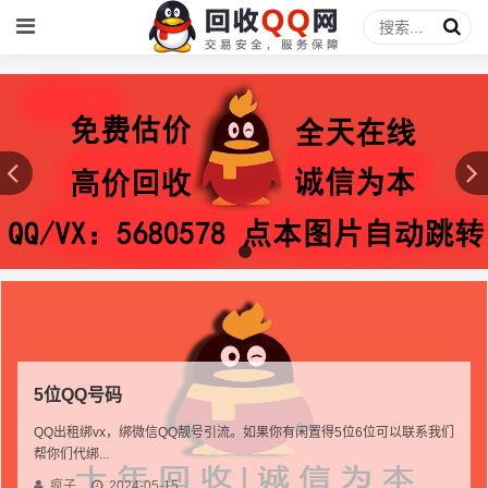
5位QQ号码
QQ出租绑vx，绑微信QQ靓号引流。如果你有闲置得5位6位可以联系我们
帮你们代绑...
疯子
2024-05-15